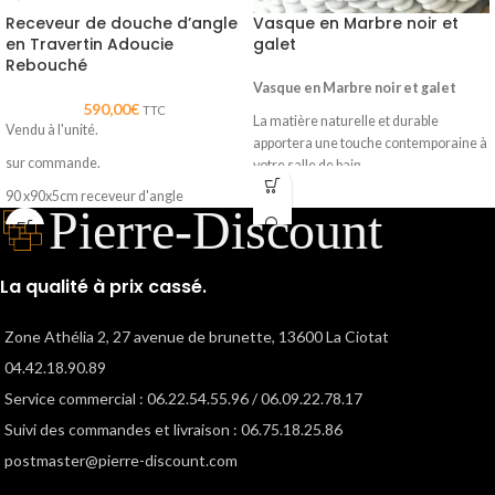
Receveur de douche d’angle
Vasque en Marbre noir et
en Travertin Adoucie
galet
Rebouché
Vasque en Marbre noir et galet
590,00
€
TTC
La matière naturelle et durable
Vendu à l'unité.
apportera une touche contemporaine à
sur commande.
votre salle de bain.
90 x90x5cm receveur d'angle
Vous avez besoin d’un conseil? d’idées?
Contactez nous…
en travertin adouci.
Alicia : 06.09.22.78.17
Existe en plusieurs dimensions
La qualité à prix cassé.
Marc : 06.22.54.55.96
90x120x8cm
90x90x8cm
Zone Athélia 2, 27 avenue de brunette, 13600 La Ciotat
90x90x5
04.42.18.90.89
90x120x5.....
Service commercial : 06.22.54.55.96 / 06.09.22.78.17
Suivi des commandes et livraison : 06.75.18.25.86
postmaster@pierre-discount.com