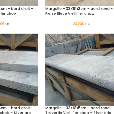
3cm – bord droit -
Margelle – 33X61x3cm – bord rond -
 1er choix
Pierre Bleue Vieilli 1er choix
90
€
23,90
€
TTC
TTC
5cm – bord droit-
Margelle – 33X61x5cm – bord rond-
 choix – Silver gris
Travertin Vieilli 1er choix – Silver gris