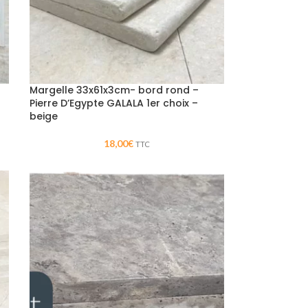
Margelle 33x61x3cm- bord rond –
Pierre D’Egypte GALALA 1er choix –
beige
18,00
€
TTC