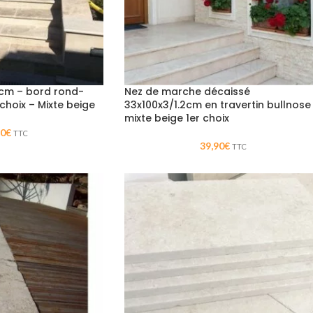
3cm – bord rond-
Nez de marche décaissé
r choix – Mixte beige
33x100x3/1.2cm en travertin bullnose
mixte beige 1er choix
50
€
TTC
39,90
€
TTC