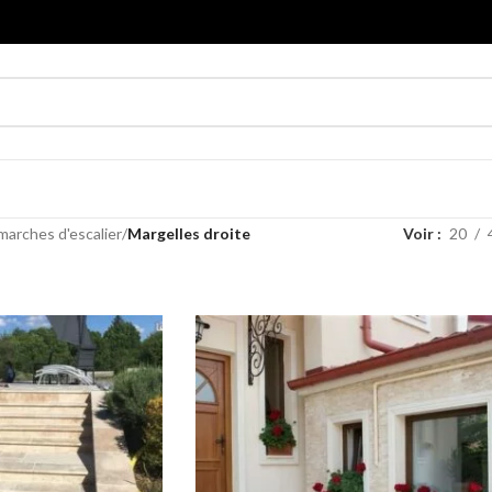
marches d'escalier
/
Margelles droite
Voir
20