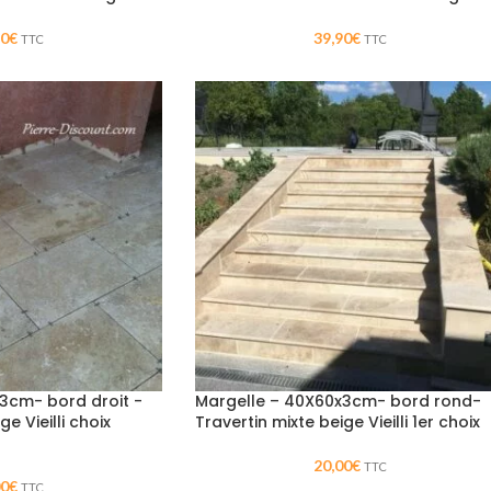
90
€
39,90
€
TTC
TTC
3cm- bord droit -
Margelle – 40X60x3cm- bord rond-
e Vieilli choix
Travertin mixte beige Vieilli 1er choix
20,00
€
TTC
00
€
TTC