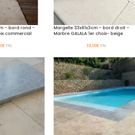
m – bord rond -
Margelle 33x61x3cm – bord droit –
hoix commercial
Marbre GALALA 1er choix- beige
90
€
18,00
€
TTC
TTC