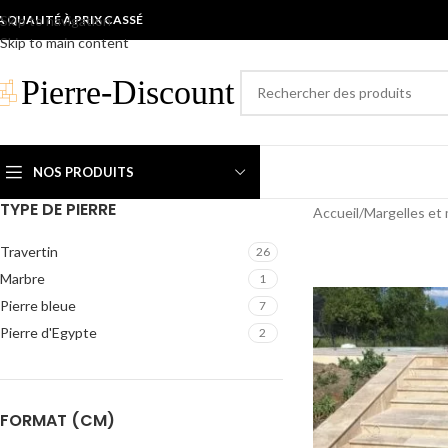
A QUALITÉ À PRIX CASSÉ
Skip to navigation
Skip to main content
NOS PRODUITS
TYPE DE PIERRE
Accueil
/
Margelles et 
Travertin
26
Marbre
1
Pierre bleue
7
Pierre d'Egypte
2
FORMAT (CM)