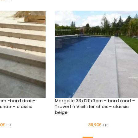
cm -bord droit-
Margelle 33x120x3cm – bord rond –
r choix – classic
Travertin Vieilli 1er choix – classic
beige
00
€
38,90
€
TTC
TTC