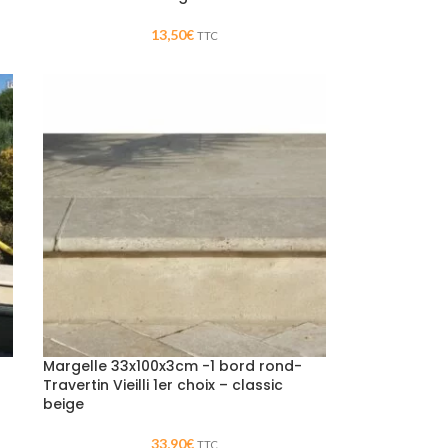
13,50
€
TTC
Margelle 33x100x3cm -1 bord rond-
Travertin Vieilli 1er choix – classic
beige
33,90
€
TTC