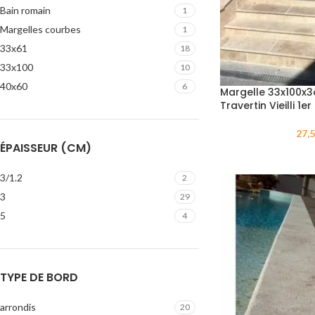
Bain romain
1
Margelles courbes
1
33x61
18
33x100
10
40x60
6
Margelle 33x100x
Travertin Vieilli 1e
27,
ÉPAISSEUR (CM)
3/1.2
2
3
29
5
4
TYPE DE BORD
arrondis
20