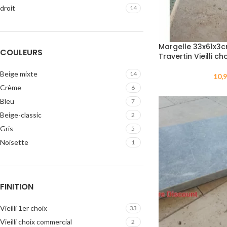
droit
14
Margelle 33x61x3c
COULEURS
Travertin Vieilli c
Beige mixte
14
10,
Crème
6
Bleu
7
Beige-classic
2
Gris
5
Noisette
1
FINITION
Vieilli 1er choix
33
Vieilli choix commercial
2