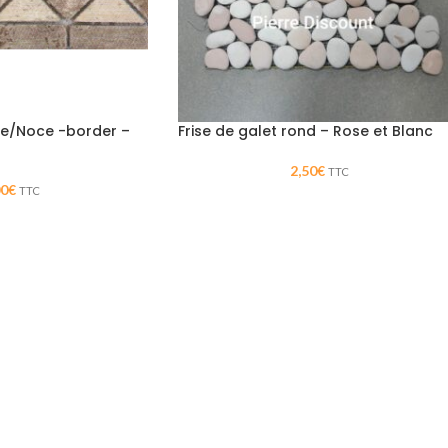
ige/Noce -border –
Frise de galet rond – Rose et Blanc
2,50
€
TTC
00
€
TTC