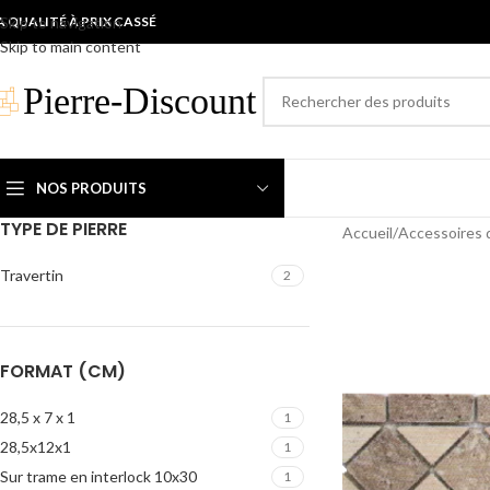
A QUALITÉ À PRIX CASSÉ
Skip to navigation
Skip to main content
NOS PRODUITS
TYPE DE PIERRE
Accueil
/
Accessoires 
Travertin
2
FORMAT (CM)
28,5 x 7 x 1
1
28,5x12x1
1
Sur trame en interlock 10x30
1