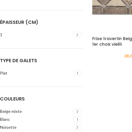
ÉPAISSEUR (CM)
1
2
Frise travertin Be
1er choix vieilli
28,
TYPE DE GALETS
Plat
1
COULEURS
Beige mixte
2
Blanc
1
Noisette
2