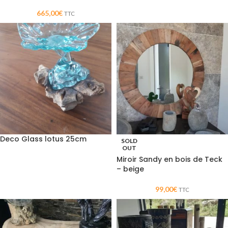
665,00
€
TTC
Deco Glass lotus 25cm
SOLD
OUT
Miroir Sandy en bois de Teck
– beige
99,00
€
TTC