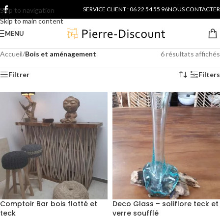
SERVICE CLIENT : 06 22 54 55 96
NOUS CONTACTER
Skip to navigation
Skip to main content
MENU
Accueil
/
Bois et aménagement
6 résultats affichés
Filtrer
Filters
Comptoir Bar bois flotté et
Deco Glass – soliflore teck et
teck
verre soufflé