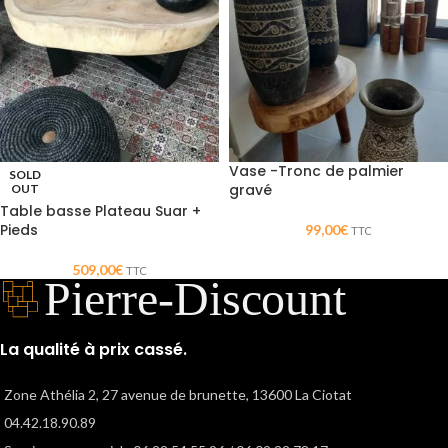
Vase -Tronc de palmier
SOLD
gravé
OUT
Table basse Plateau Suar +
Pieds
99,00
€
TTC
509,00
€
TTC
La qualité à prix cassé.
Zone Athélia 2, 27 avenue de brunette, 13600 La Ciotat
04.42.18.90.89