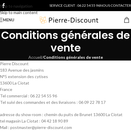
SERVICE CLIENT : 06 22 54 55 96
NOUS CONTACTER
Skip to navigation
Skip to main content
MENU
Conditions générales de
vente
Accueil
/
Conditions générales de vente
Pierre Discount
183 Avenue des jasmins
N°5 extension des cytises
13600 La Ciotat
France
Tel commercial : 06 22 54 55 96
Tel suivi des commandes et des livraisons : 06 09 22 78 17
adresse du show room : chemin du puits de Brunet 13600 La Ciotat
tel magasin La Ciotat : 04 42 18 90 89
Mail : postmaster@pierre-discount.com