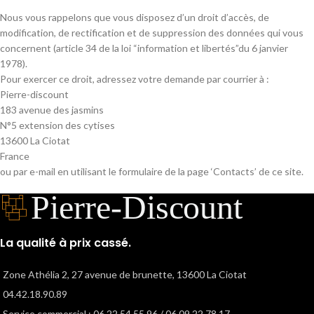
Nous vous rappelons que vous disposez d’un droit d’accès, de
modification, de rectification et de suppression des données qui vous
concernent (article 34 de la loi “information et libertés”du 6 janvier
1978).
Pour exercer ce droit, adressez votre demande par courrier à :
Pierre-discount
183 avenue des jasmins
N°5 extension des cytises
13600 La Ciotat
France
ou par e-mail en utilisant le formulaire de la page ‘Contacts’ de ce site.
La qualité à prix cassé.
Zone Athélia 2, 27 avenue de brunette, 13600 La Ciotat
04.42.18.90.89
Service commercial : 06.22.54.55.96 / 06.09.22.78.17