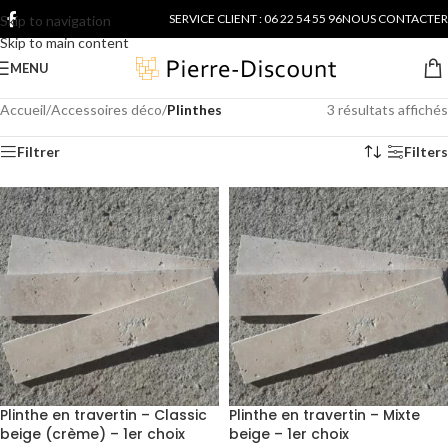
SERVICE CLIENT : 06 22 54 55 96
NOUS CONTACTER
Skip to navigation
Skip to main content
MENU
Accueil
/
Accessoires déco
/
Plinthes
3 résultats affichés
Filtrer
Filters
Plinthe en travertin – Classic
Plinthe en travertin – Mixte
beige (crème) – 1er choix
beige – 1er choix