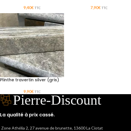
9,40
€
7,90
€
TTC
TTC
Plinthe travertin silver (gris)
9,90
€
TTC
La qualité à prix cassé.
Zone Athélia 2, 27 avenue de brunette, 13600 La Ciotat