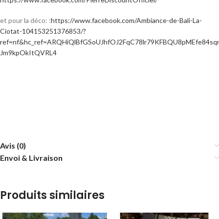
et pour la déco: :
https://www.facebook.com/Ambiance-de-Bali-La-
Ciotat-104153251376853/?
ref=nf&hc_ref=ARQHiQlBfGSoUJhfOJ2FqC78lr79KFBQU8pMEfe84sq
Jm9kpOkItQVRL4
Avis (0)
Envoi & Livraison
Produits similaires