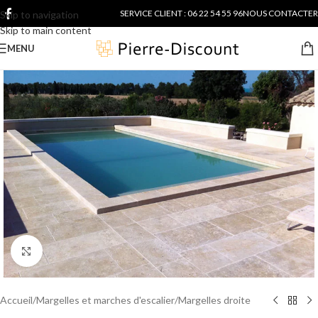
SERVICE CLIENT : 06 22 54 55 96
NOUS CONTACTER
Skip to navigation
Skip to main content
MENU
Cliquer pour agrandir
Accueil
/
Margelles et marches d'escalier
/
Margelles droite