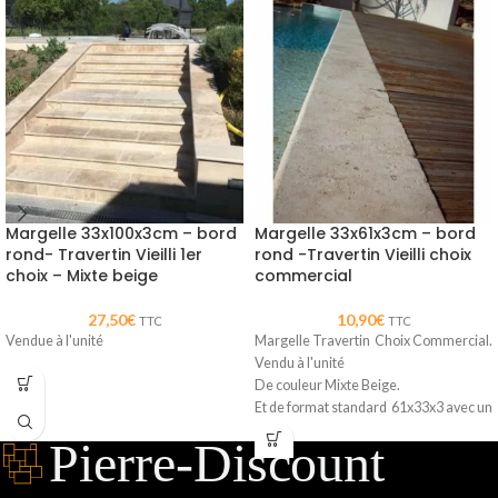
Margelle 33x100x3cm – bord
Margelle 33x61x3cm – bord
rond- Travertin Vieilli 1er
rond -Travertin Vieilli choix
choix – Mixte beige
commercial
27,50
€
10,90
€
TTC
TTC
Vendue à l'unité
Margelle Travertin Choix Commercial.
Vendu à l'unité
De couleur Mixte Beige.
Et de format standard 61x33x3 avec un
bord arrondi.