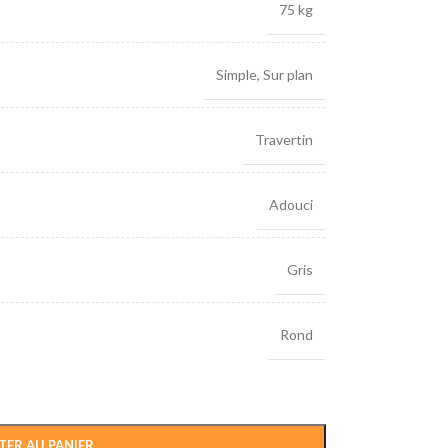
75 kg
Simple
,
Sur plan
Travertin
Adouci
Gris
Rond
TER AU PANIER