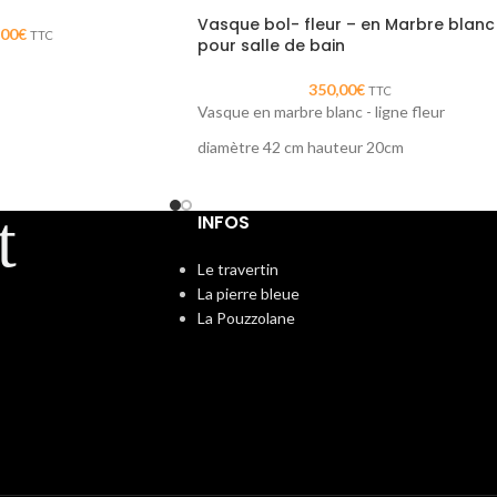
Vasque bol- fleur – en Marbre blanc
,00
€
TTC
pour salle de bain
350,00
€
TTC
Vasque en marbre blanc - ligne fleur
r d'angle
diamètre 42 cm hauteur 20cm
à poser sur plan de travail
 dimensions
pour salle de Bain
INFOS
de l'élégance dans votre salle de bain
Le travertin
La pierre bleue
La Pouzzolane