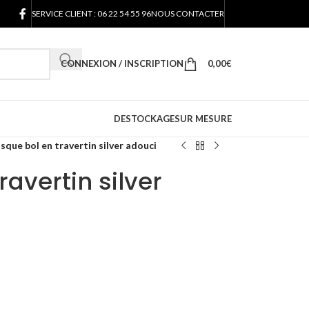
SERVICE CLIENT : 06 22 54 55 96
NOUS CONTACTER
CONNEXION / INSCRIPTION
0,00
€
DESTOCKAGE
SUR MESURE
sque bol en travertin silver adouci
avertin silver