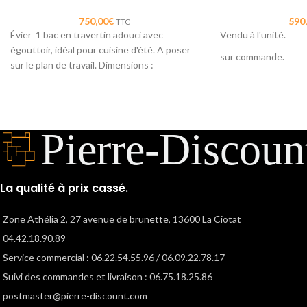
750,00
€
590
TTC
Évier 1 bac en travertin adouci avec
Vendu à l'unité.
égouttoir, idéal pour cuisine d'été. A poser
sur commande.
sur le plan de travail. Dimensions :
90 x90x5cm receveu
90x45x16/18cm.
en travertin adouci.
Existe en plusieurs
90x120x8cm
90x90x8cm
La qualité à prix cassé.
90x90x5
90x120x5.....
Zone Athélia 2, 27 avenue de brunette, 13600 La Ciotat
04.42.18.90.89
Service commercial : 06.22.54.55.96 / 06.09.22.78.17
Suivi des commandes et livraison : 06.75.18.25.86
postmaster@pierre-discount.com