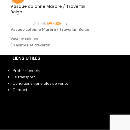
Vasque colonne Marbre / Travertin
Vasque colonn
Beige
noir
690,00
€
750,00
€
750,
TTC
Vasque colonne Marbre / Travertin Beige
Vasque colonne 
Vasque colonne
Vasque colonne
En marbre et travertin
En marbre et trav
Dimensions 0.40 x H94cm
Dimensions 0.40
LIENS UTILES
Une ligne et un design épuré pour cette
vasque colonne en marbre et travertin
beige.
Professionnels
Le transport
Conditions générales de vente
Contact