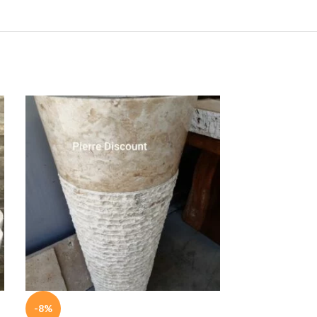
-8%
-8%