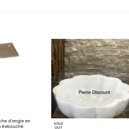
che d’angle en
SOLD
ie Rebouché
OUT