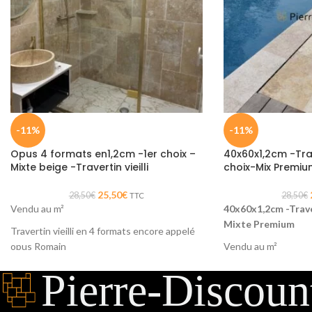
-11%
-11%
Opus 4 formats en1,2cm -1er choix –
40x60x1,2cm -Trave
Mixte beige -Travertin vieilli
choix-Mix Premiu
25,50
€
28,50
€
28,50
€
TTC
Vendu au m²
40x60x1,2cm -Traver
Mixte Premium
Travertin vieilli en 4 formats encore appelé
opus Romain
Vendu au m²
Dalle rectangulaire
1er choix donc plus lisse
comptez 4 dalles au
idéal pour l'intérieur
pour sublimer vos so
murs