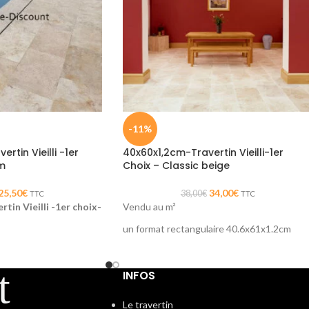
-11%
rtin Vieilli -1er
40x60x1,2cm-Travertin Vieilli-1er
m
Choix – Classic beige
25,50
€
34,00
€
38,00
€
TTC
TTC
tin Vieilli -1er choix-
Vendu au m²
un format rectangulaire 40.6x61x1.2cm
Travertin plus clair et plus homogène.
Parfait pour illuminer un intérieur. Un rendu
INFOS
 m2
très moderne et contemporain.
ls et en faïence sur vos
Le travertin