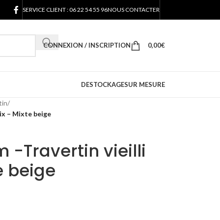
SERVICE CLIENT : 06 22 54 55 96
NOUS CONTACTER
CONNEXION / INSCRIPTION
0,00
€
DESTOCKAGE
SUR MESURE
tin
/
oix – Mixte beige
-Travertin vieilli
e beige