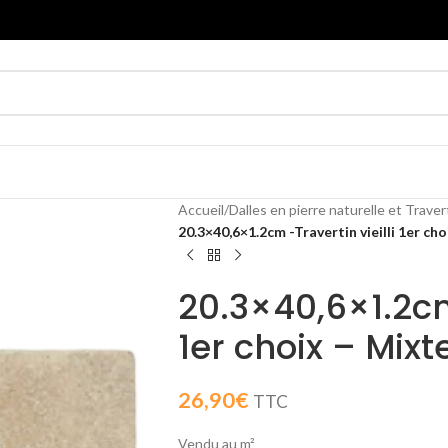
Accueil
/
Dalles en pierre naturelle et Traver
20.3×40,6×1.2cm -Travertin vieilli 1er ch
20.3×40,6×1.2cm 
1er choix – Mixt
26,90
€
TTC
Vendu au m²