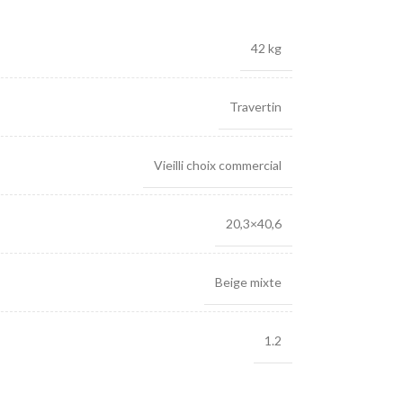
42 kg
Travertin
Vieilli choix commercial
20,3×40,6
Beige mixte
1.2