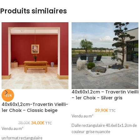
Produits similaires
40x60x1.2cm – Travertin Vieilli
-11%
– 1er Choix – Silver gris
40x60x1,2cm-Travertin Vieilli-
1er Choix – Classic beige
39,90
€
TTC
Vendu au m²
34,00
€
38,00
€
TTC
Dalle rectangulaire 40.6x61x1.2cm de
Vendu au m²
couleur grise nuancée
un format rectangulaire