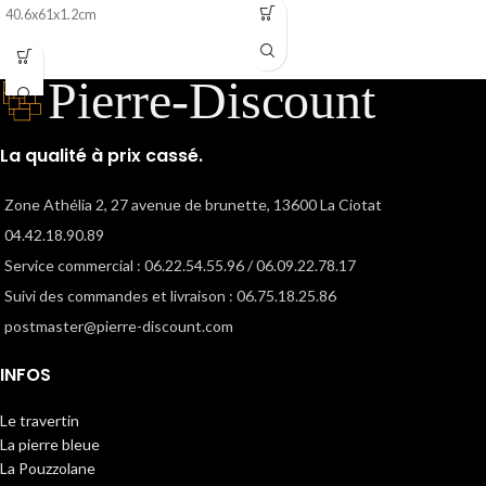
1er choix peu de porosités
40.6x61x1.2cm
pour intérieur ( sols et murs) et
Travertin plus clair et plus homogène.
extérieur
Parfait pour illuminer un intérieur. Un
ce travertin existe dans d'autres
rendu très moderne et contemporain.
formats
une finition vieillie pour retrouver
La qualité à prix cassé.
l'authenticité de la pierre.
Zone Athélia 2, 27 avenue de brunette, 13600 La Ciotat
04.42.18.90.89
Service commercial : 06.22.54.55.96 / 06.09.22.78.17
Suivi des commandes et livraison : 06.75.18.25.86
postmaster@pierre-discount.com
INFOS
Le travertin
La pierre bleue
La Pouzzolane