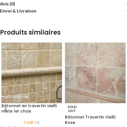
Avis (0)
Envoi & Livraison
Produits similaires
Bâtonnet en travertin vieilli
SOLD
mixte 1er choix
OUT
Bâtonnet Travertin Vieilli
Rose
7,50
€
TTC