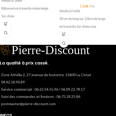
Vendu à l'unité
7,10
€
TTC
Bâtonnet en travertin mixte beige
Vendu à l'unité
1er choix
30 cm de long sur 2.8cm de large
encadrement des miroirs
en travertin 1er choix rose
finitions
finition viellie
existe en différentes couleurs, rose,
gris ou encore d'autres matières,
marbre.....
La qualité à prix cassé.
Zone Athélia 2, 27 avenue de brunette, 13600 La Ciotat
04.42.18.90.89
Service commercial : 06.22.54.55.96 / 06.09.22.78.17
Suivi des commandes et livraison : 06.75.18.25.86
postmaster@pierre-discount.com
INFOS