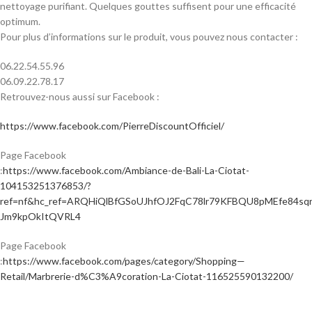
nettoyage purifiant. Quelques gouttes suffisent pour une efficacité
optimum.
Pour plus d’informations sur le produit, vous pouvez nous contacter :
06.22.54.55.96
06.09.22.78.17
Retrouvez-nous aussi sur Facebook :
https://www.facebook.com/PierreDiscountOfficiel/
Page Facebook
:
https://www.facebook.com/Ambiance-de-Bali-La-Ciotat-
104153251376853/?
ref=nf&hc_ref=ARQHiQlBfGSoUJhfOJ2FqC78lr79KFBQU8pMEfe84sq
Jm9kpOkItQVRL4
Page Facebook
:
https://www.facebook.com/pages/category/Shopping—
Retail/Marbrerie-d%C3%A9coration-La-Ciotat-116525590132200/