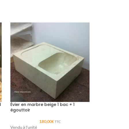
d
Évier en marbre beige 1 bac + 1
Vasque bol en 
égouttoir
180,00
€
Vendue à l'unité
TTC
Vendu à l'unité