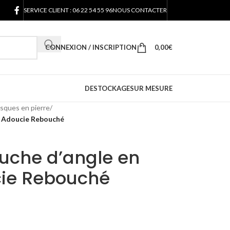
SERVICE CLIENT : 06 22 54 55 96
NOUS CONTACTER
CONNEXION / INSCRIPTION
0,00
€
DESTOCKAGE
SUR MESURE
sques en pierre
/
n Adoucie Rebouché
uche d’angle en
cie Rebouché