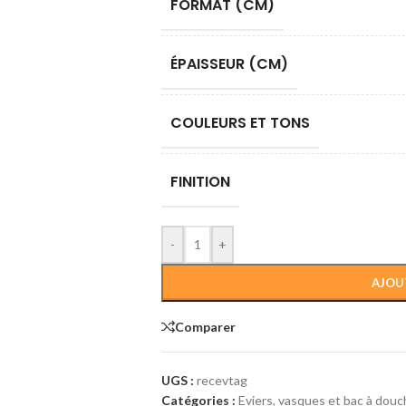
FORMAT (CM)
ÉPAISSEUR (CM)
COULEURS ET TONS
FINITION
-
+
AJOU
Comparer
UGS :
recevtag
Catégories :
Eviers, vasques et bac à dou