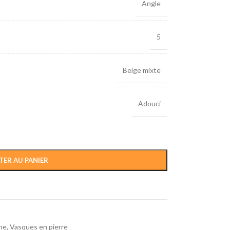
Angle
5
Beige mixte
Adouci
TER AU PANIER
che
,
Vasques en pierre