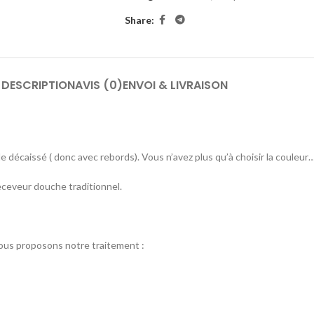
Share:
DESCRIPTION
AVIS (0)
ENVOI & LIVRAISON
e décaissé ( donc avec rebords). Vous n’avez plus qu’à choisir la couleur…
eceveur douche traditionnel.
vous proposons notre traitement :