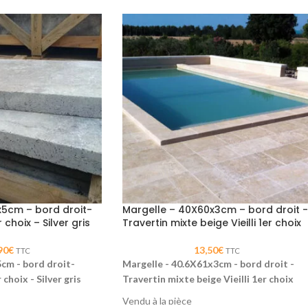
x5cm – bord droit-
Margelle – 40X60x3cm – bord droit -
r choix – Silver gris
Travertin mixte beige Vieilli 1er choix
90
€
13,50
€
TTC
TTC
cm - bord droit-
Margelle - 40.6X61x3cm - bord droit -
 choix - Silver gris
Travertin mixte beige Vieilli 1er choix
Vendu à la pièce