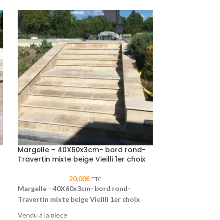
Margelle – 40X60x3cm- bord rond-
Margelle 33x1
Travertin mixte beige Vieilli 1er choix
Travertin Vieill
beige
20,00
€
TTC
Margelle - 40X60x3cm- bord rond-
Margelle 33x10
Travertin mixte beige Vieilli 1er choix
Travertin Vieilli
Vendu à la pièce