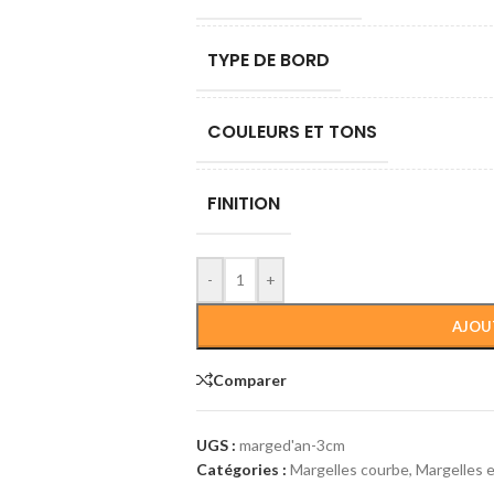
TYPE DE BORD
COULEURS ET TONS
FINITION
-
+
AJOU
Comparer
UGS :
marged'an-3cm
Catégories :
Margelles courbe
,
Margelles e