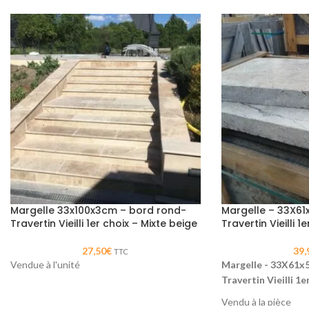
Margelle 33x100x3cm – bord rond-
Margelle – 33X61
Travertin Vieilli 1er choix – Mixte beige
Travertin Vieilli 1e
27,50
€
39,
TTC
Vendue à l'unité
Margelle - 33X61x5
Travertin Vieilli 1er
Vendu à la pièce