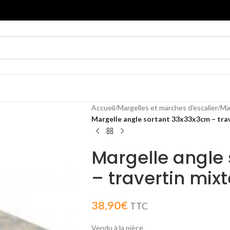
Accueil
/
Margelles et marches d'escalier
/
Ma
Margelle angle sortant 33x33x3cm – trav
Margelle angle
– travertin mixt
38,90
€
TTC
Vendu à la pièce