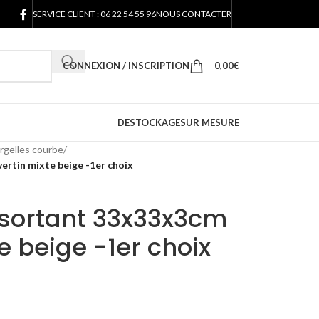
SERVICE CLIENT : 06 22 54 55 96
NOUS CONTACTER
CONNEXION / INSCRIPTION
0,00
€
DESTOCKAGE
SUR MESURE
rgelles courbe
/
ertin mixte beige -1er choix
 sortant 33x33x3cm
e beige -1er choix