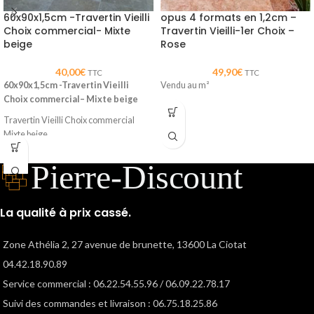
60x90x1,5cm -Travertin Vieilli
opus 4 formats en 1,2cm –
Choix commercial- Mixte
Travertin Vieilli-1er Choix –
beige
Rose
40,00
€
49,90
€
TTC
TTC
60x90x1,5cm -Travertin Vieilli
Vendu au m²
Choix commercial– Mixte beige
Travertin Vieilli Choix commercial
Mixte beige
Dimension 60x90x1.5cm
Vendu au m²
Rendu naturel et élégant
La qualité à prix cassé.
Zone Athélia 2, 27 avenue de brunette, 13600 La Ciotat
04.42.18.90.89
Service commercial : 06.22.54.55.96 / 06.09.22.78.17
Suivi des commandes et livraison : 06.75.18.25.86