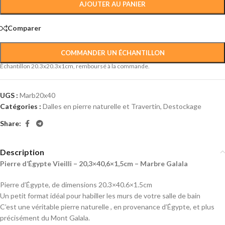
AJOUTER AU PANIER
Comparer
COMMANDER UN ÉCHANTILLON
Échantillon 20.3x20.3x1cm, remboursé à la commande.
UGS :
Marb20x40
Catégories :
Dalles en pierre naturelle et Travertin
,
Destockage
Share:
Description
Pierre d’Égypte Vieilli – 20,3×40,6×1,5cm – Marbre Galala
Pierre d’Égypte, de dimensions 20.3×40.6×1.5cm
Un petit format idéal pour habiller les murs de votre salle de bain
C’est une véritable pierre naturelle , en provenance d’Égypte, et plus
précisément du Mont Galala.