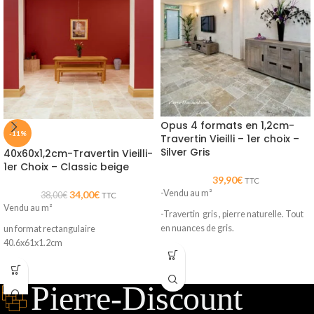
Opus 4 formats en 1,2cm-
-11%
Travertin Vieilli – 1er choix –
Silver Gris
40x60x1,2cm-Travertin Vieilli-
1er Choix – Classic beige
39,90
€
TTC
-Vendu au m²
34,00
€
38,00
€
TTC
Vendu au m²
-Travertin gris , pierre naturelle. Tout
en nuances de gris.
un format rectangulaire
40.6x61x1.2cm
-existe en nuances plus ou moins
foncées en fonction des blocs.
Travertin plus clair et plus homogène.
-proposé en opus 4 formats, 1er choix.
Parfait pour illuminer un intérieur. Un
rendu très moderne et contemporain.
-pour intérieur et extérieur.