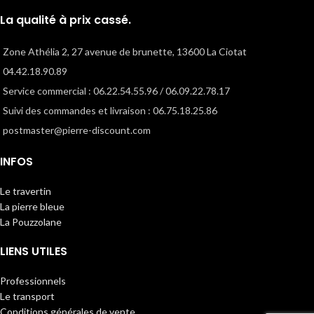
une finition vieillie pour retrouver
La qualité à prix cassé.
l'authenticité de la pierre.
Zone Athélia 2, 27 avenue de brunette, 13600 La Ciotat
04.42.18.90.89
Service commercial : 06.22.54.55.96 / 06.09.22.78.17
Suivi des commandes et livraison : 06.75.18.25.86
postmaster@pierre-discount.com
INFOS
Le travertin
La pierre bleue
La Pouzzolane
LIENS UTILES
Professionnels
Le transport
Conditions générales de vente