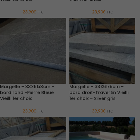
23,90
€
23,90
€
TTC
TTC
Margelle – 33X61x3cm –
Margelle – 33X61x5cm –
bord rond -Pierre Bleue
bord droit-Travertin Vieilli
Vieilli 1er choix
1er choix – Silver gris
23,90
€
39,90
€
TTC
TTC