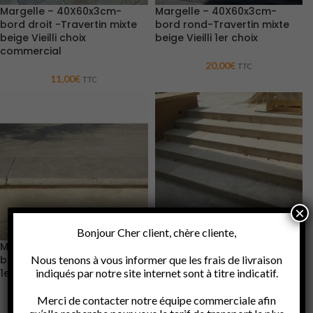
Margelle – 40X60x3cm-
Margelle – 40X60x3cm-
bord droit -Travertin mixte
bord rond-Travertin mixte
beige Vieilli choix
beige Vieilli 1er choix
commercial
20,00
€
TTC
11,00
€
TTC
×
Bonjour Cher client, chère cliente,
Margelle 33x100x3cm -1
Margelle 33x100x3cm -bord
bord rond- Travertin Vieilli
Nous tenons à vous informer que les frais de livraison
droit- Travertin Vieilli 1er
1er choix – classic beige
indiqués par notre site internet sont à titre indicatif.
choix – classic beige
Merci de contacter notre équipe commerciale afin
33,90
€
38,00
€
TTC
TTC