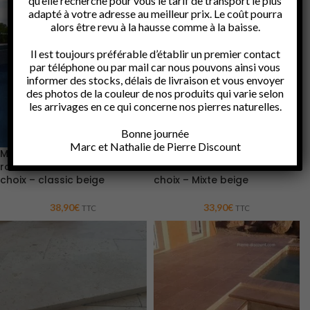
qu’elle recherche pour vous le tarif de transport le plus
adapté à votre adresse au meilleur prix. Le coût pourra
alors être revu à la hausse comme à la baisse.
Il est toujours préférable d’établir un premier contact
par téléphone ou par mail car nous pouvons ainsi vous
informer des stocks, délais de livraison et vous envoyer
des photos de la couleur de nos produits qui varie selon
les arrivages en ce qui concerne nos pierres naturelles.
Bonne journée
Marc et Nathalie de Pierre Discount
Margelle 33x120x3cm – bord
Margelle 33x120x3cm -bord
rond – Travertin Vieilli 1er
rond- Travertin Vieilli 1er
choix – classic beige
choix – Mixte beige
38,90
€
33,90
€
TTC
TTC