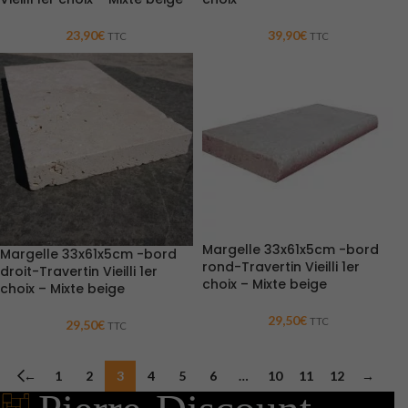
23,90
€
39,90
€
TTC
TTC
Margelle 33x61x5cm -bord
Margelle 33x61x5cm -bord
rond-Travertin Vieilli 1er
droit-Travertin Vieilli 1er
choix – Mixte beige
choix – Mixte beige
29,50
€
TTC
29,50
€
TTC
←
1
2
3
4
5
6
…
10
11
12
→