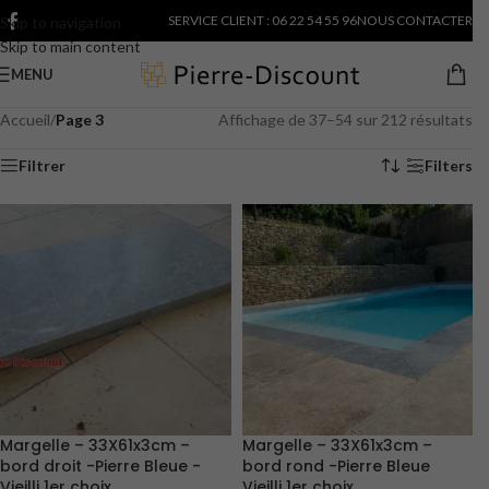
SERVICE CLIENT : 06 22 54 55 96
NOUS CONTACTER
Skip to navigation
Skip to main content
MENU
Accueil
/
Page 3
Affichage de 37–54 sur 212 résultats
Filtrer
Filters
Margelle – 33X61x3cm –
Margelle – 33X61x3cm –
bord droit -Pierre Bleue -
bord rond -Pierre Bleue
Vieilli 1er choix
Vieilli 1er choix