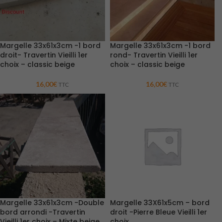
Margelle 33x61x3cm -1 bord
Margelle 33x61x3cm -1 bord
droit- Travertin Vieilli 1er
rond- Travertin Vieilli 1er
choix – classic beige
choix – classic beige
16,00
€
16,00
€
TTC
TTC
Margelle 33x61x3cm -Double
Margelle 33X61x5cm – bord
bord arrondi -Travertin
droit -Pierre Bleue Vieilli 1er
Vieilli 1er choix – Mixte beige
choix